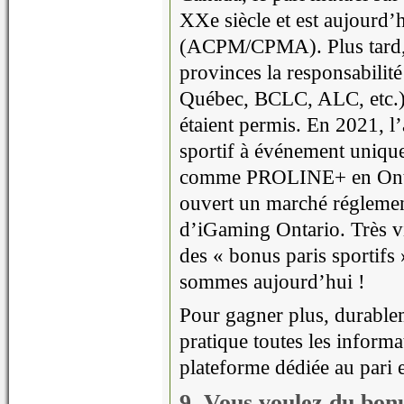
XXe siècle et est aujourd’
(ACPM/CPMA). Plus tard, 
provinces la responsabilité
Québec, BCLC, ALC, etc.).
étaient permis. En 2021, l’
sportif à événement unique
comme PROLINE+ en Ontari
ouvert un marché réglemen
d’iGaming Ontario. Très vi
des « bonus paris sportifs
sommes aujourd’hui !
Pour gagner plus, durableme
pratique toutes les inform
plateforme dédiée au pari e
9. Vous voulez du bonu