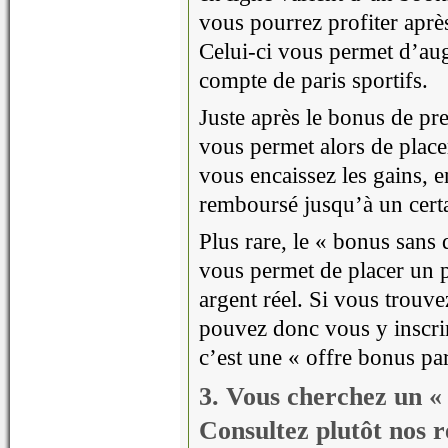
vous pourrez profiter après
Celui-ci vous permet d’au
compte de paris sportifs.
Juste après le bonus de pr
vous permet alors de placer
vous encaissez les gains, 
remboursé jusqu’à un certai
Plus rare, le « bonus sans 
vous permet de placer un p
argent réel. Si vous trouve
pouvez donc vous y inscrir
c’est une « offre bonus par
3. Vous cherchez un «
Consultez plutôt nos r