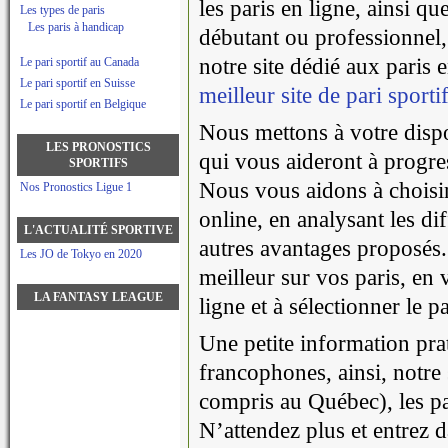
les paris en ligne, ainsi q
Les types de paris
Les paris à handicap
débutant ou professionnel,
notre site dédié aux paris 
Le pari sportif au Canada
Le pari sportif en Suisse
meilleur site de pari sporti
Le pari sportif en Belgique
Nous mettons à votre dispo
LES PRONOSTICS
qui vous aideront à progre
SPORTIFS
Nous vous aidons à choisir
Nos Pronostics Ligue 1
online, en analysant les dif
L'ACTUALITÉ SPORTIVE
autres avantages proposés
Les JO de Tokyo en 2020
meilleur sur vos paris, en
LA FANTASY LEAGUE
ligne et à sélectionner le 
Une petite information pra
francophones, ainsi, notre 
compris au Québec), les pa
N’attendez plus et entrez d