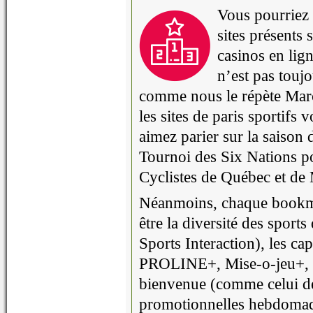
Vous pourriez
sites présents
casinos en lign
n’est pas toujo
comme nous le répète Marc
les sites de paris sportifs 
aimez parier sur la saison
Tournoi des Six Nations po
Cyclistes de Québec et de 
Néanmoins, chaque bookmak
être la diversité des spo
Sports Interaction), les ca
PROLINE+, Mise-o-jeu+, Be
bienvenue (comme celui d
promotionnelles hebdomadai