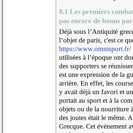
8.1 Les premiers combats
pas encore de bonus par
Déjà sous l’Antiquité grecq
l’objet de paris, c'est ce q
https://www.omnisport.fr/
utilisées à l’époque ont do
des supporters se réunisse
est une expression de la gu
arrière. En effet, les cours
y avait déjà un favori et 
portait au sport et à la co
objets ou de la nourriture
des joutes était le même. 
Grecque. Cet événement av