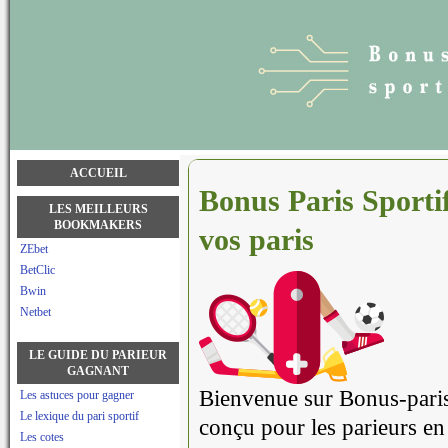
ACCUEIL
Bonus Paris Sporti
LES MEILLEURS
BOOKMAKERS
vos paris
ZEbet
BetClic
Bwin
Netbet
LE GUIDE DU PARIEUR
GAGNANT
Bienvenue sur Bonus-paris-
Les astuces pour gagner
Le lexique du pari sportif
conçu pour les parieurs en
Les cotes