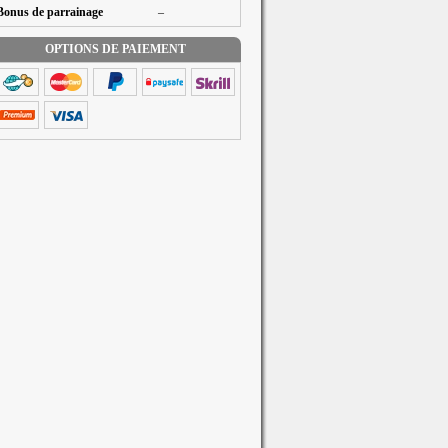
Bonus de parrainage
–
OPTIONS DE PAIEMENT