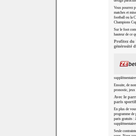
design particul
Vous pourrez pr
matches et mis
football ou la
Champions Cup »
Sur le foot comm
hauteur de ce q
Profitez du 
générosité
supplémentaires
Ensuite, de nom
pronostic, jeux
Avec le par
paris sporti
En plus de vous
programme de p
paris gratuits 
supplémentaire
Seule contrainte
vous. Nous vou